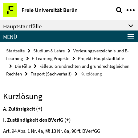
Springe
Service-
Freie Universität Berlin
direkt
Navigation
zu
Hauptstadtfälle
Inhalt
MENÜ
Startseite
Studium & Lehre
Vorlesungsverzeichnis und E-
Learning
E-Learning Projekte
Projekt: Hauptstadtfälle
Die Fälle
Fälle zu Grundrechten und grundrechtsgleichen
Rechten
Fraport (Sachverhalt)
Kurzlösung
Kurzlösung
A. Zulässigkeit (+)
I.
Zuständigkeit des BVerfG (+)
Art. 94 Abs. 1 Nr. 4a, §§ 13 Nr. 8a, 90 ff.
BVerfGG