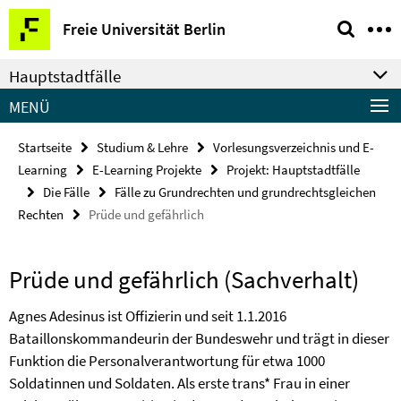
Springe
Service-
Freie Universität Berlin
direkt
Navigation
zu
Hauptstadtfälle
Inhalt
MENÜ
Startseite
Studium & Lehre
Vorlesungsverzeichnis und E-
Learning
E-Learning Projekte
Projekt: Hauptstadtfälle
Die Fälle
Fälle zu Grundrechten und grundrechtsgleichen
Rechten
Prüde und gefährlich
Prüde und gefährlich (Sachverhalt)
Agnes Adesinus ist Offizierin und seit 1.1.2016
Bataillonskommandeurin der Bundeswehr und trägt in dieser
Funktion die Personalverantwortung für etwa 1000
Soldatinnen und Soldaten. Als erste trans* Frau in einer