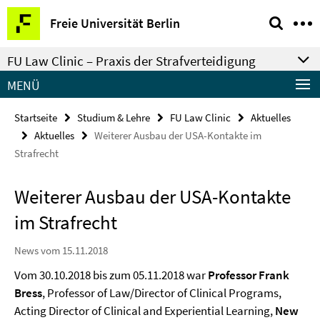
Springe
Service-
Freie Universität Berlin
direkt
Navigation
zu
FU Law Clinic – Praxis der Strafverteidigung
Inhalt
MENÜ
Startseite
Studium & Lehre
FU Law Clinic
Aktuelles
Aktuelles
Weiterer Ausbau der USA-Kontakte im
Strafrecht
Weiterer Ausbau der USA-Kontakte
im Strafrecht
News vom 15.11.2018
Vom 30.10.2018 bis zum 05.11.2018 war
Professor Frank
Bress
, Professor of Law/Director of Clinical Programs,
Acting Director of Clinical and Experiential Learning,
New