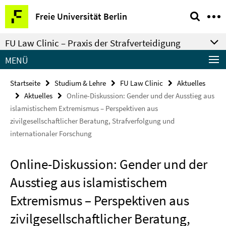
Springe
Service-
Freie Universität Berlin
direkt
Navigation
zu
FU Law Clinic – Praxis der Strafverteidigung
Inhalt
MENÜ
Startseite
Studium & Lehre
FU Law Clinic
Aktuelles
Aktuelles
Online-Diskussion: Gender und der Ausstieg aus
islamistischem Extremismus – Perspektiven aus
zivilgesellschaftlicher Beratung, Strafverfolgung und
internationaler Forschung
Online-Diskussion: Gender und der
Ausstieg aus islamistischem
Extremismus – Perspektiven aus
zivilgesellschaftlicher Beratung,