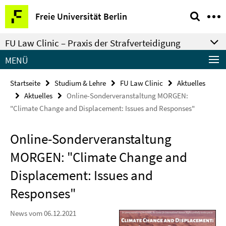
Springe
Service-
Freie Universität Berlin
direkt
Navigation
zu
FU Law Clinic – Praxis der Strafverteidigung
Inhalt
MENÜ
Startseite
Studium & Lehre
FU Law Clinic
Aktuelles
Aktuelles
Online-Sonderveranstaltung MORGEN:
"Climate Change and Displacement: Issues and Responses"
Online-Sonderveranstaltung
MORGEN: "Climate Change and
Displacement: Issues and
Responses"
News vom 06.12.2021