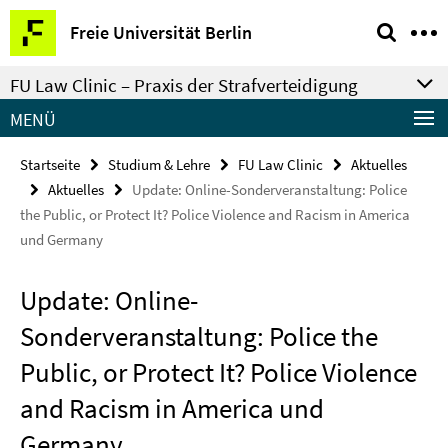
Springe
Service-
Freie Universität Berlin
direkt
Navigation
zu
FU Law Clinic – Praxis der Strafverteidigung
Inhalt
MENÜ
Startseite
Studium & Lehre
FU Law Clinic
Aktuelles
Aktuelles
Update: Online-Sonderveranstaltung: Police
the Public, or Protect It? Police Violence and Racism in America
und Germany
Update: Online-
Sonderveranstaltung: Police the
Public, or Protect It? Police Violence
and Racism in America und
Germany