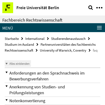
Springe
Service-
Freie Universität Berlin
direkt
Navigation
zu
Fachbereich Rechtswissenschaft
Inhalt
MENÜ
Startseite
International
Studierendenaustausch
Studium im Ausland
Partneruniversitäten des Fachbereichs
Rechtswissenschaft
University of Warwick, Coventry
faq
Alles einblenden
Anforderungen an den Sprachnachweis im
Bewerbungsverfahren
Anerkennung von Studien- und
Prüfungsleistungen
Notenkonvertierung