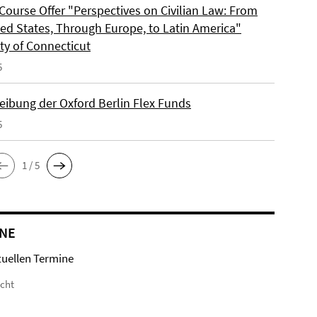
Course Offer "Perspectives on Civilian Law: From
ted States, Through Europe, to Latin America"
ty of Connecticut
5
eibung der Oxford Berlin Flex Funds
5
1 / 5
NE
tuellen Termine
icht