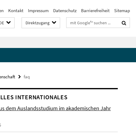
en
Kontakt
Impressum
Datenschutz
Barrierefreiheit
Sitemap
Suchbegriffe
DE
Direktzugang
enschaft
faq
LLES INTERNATIONALES
aus dem Auslandsstudium im akademischen Jahr
6