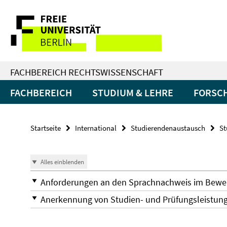
Springe
Service-
direkt
zu
Navigation
Inhalt
FACHBEREICH RECHTSWISSENSCHAFT
FACHBEREICH
STUDIUM & LEHRE
FORSC
Startseite
International
Studierendenaustausch
St
Alles einblenden
Anforderungen an den Sprachnachweis im Bewe
Anerkennung von Studien- und Prüfungsleistun