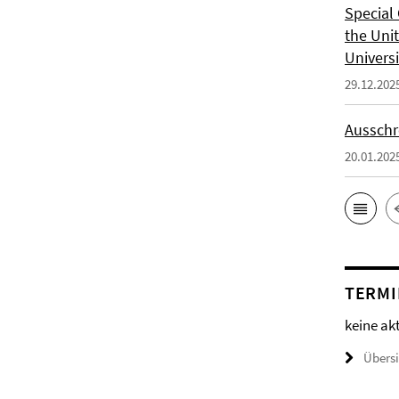
Special 
the Uni
Universi
29.12.202
Ausschr
20.01.202
TERMI
keine ak
Übers