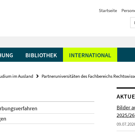
Startseite
Person
HUNG
BIBLIOTHEK
INTERNATIONAL
udium im Ausland
Partneruniversitäten des Fachbereichs Rechtswiss
AKTUE
Bilder 
rbungsverfahren
2025/26
gen
09.07.202