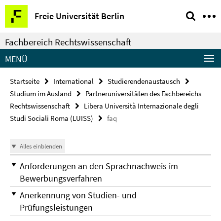
Springe
Service-
Freie Universität Berlin
direkt
Navigation
zu
Fachbereich Rechtswissenschaft
Inhalt
MENÜ
Startseite
International
Studierendenaustausch
Studium im Ausland
Partneruniversitäten des Fachbereichs
Rechtswissenschaft
Libera Università Internazionale degli
Studi Sociali Roma (LUISS)
faq
Alles einblenden
Anforderungen an den Sprachnachweis im
Bewerbungsverfahren
Anerkennung von Studien- und
Prüfungsleistungen