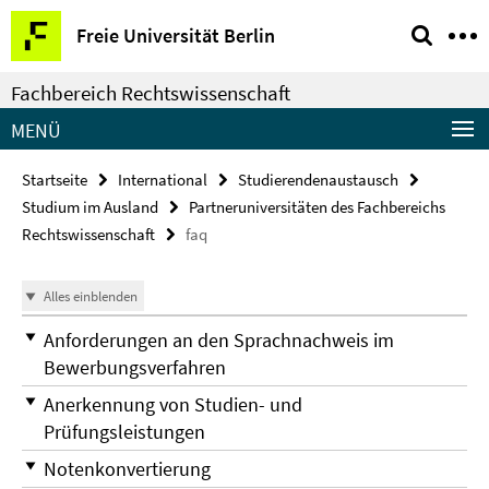
Springe
Service-
Freie Universität Berlin
direkt
Navigation
zu
Fachbereich Rechtswissenschaft
Inhalt
MENÜ
Startseite
International
Studierendenaustausch
Studium im Ausland
Partneruniversitäten des Fachbereichs
Rechtswissenschaft
faq
Alles einblenden
Anforderungen an den Sprachnachweis im
Bewerbungsverfahren
Anerkennung von Studien- und
Prüfungsleistungen
Notenkonvertierung