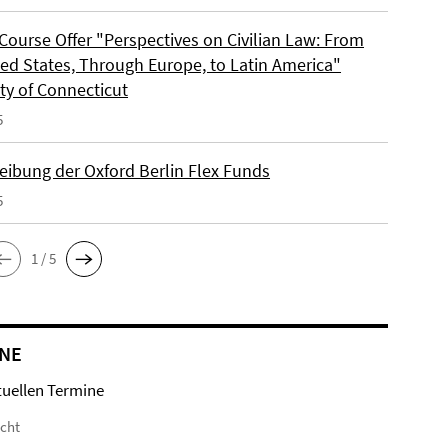
Course Offer "Perspectives on Civilian Law: From
ted States, Through Europe, to Latin America"
ty of Connecticut
5
eibung der Oxford Berlin Flex Funds
5
1 / 5
NE
tuellen Termine
icht