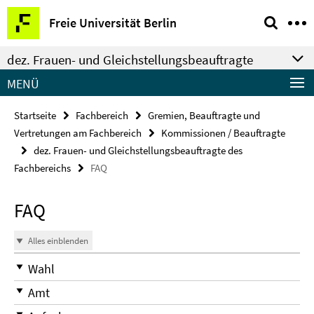
Springe
Service-
Freie Universität Berlin
direkt
Navigation
zu
dez. Frauen- und Gleichstellungsbeauftragte
Inhalt
MENÜ
Startseite
Fachbereich
Gremien, Beauftragte und
Vertretungen am Fachbereich
Kommissionen / Beauftragte
dez. Frauen- und Gleichstellungsbeauftragte des
Fachbereichs
FAQ
FAQ
Alles einblenden
Wahl
Amt