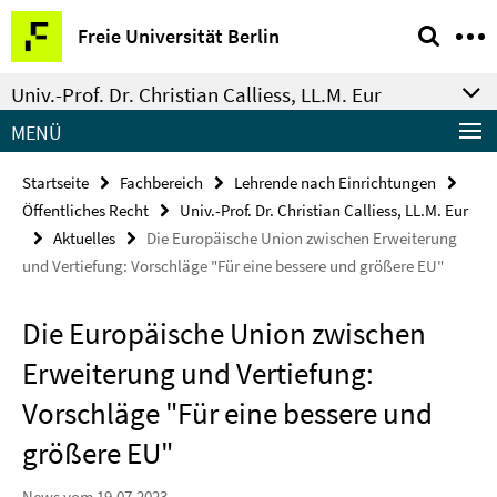
Springe
Service-
Freie Universität Berlin
direkt
Navigation
zu
Univ.-Prof. Dr. Christian Calliess, LL.M. Eur
Inhalt
MENÜ
Startseite
Fachbereich
Lehrende nach Einrichtungen
Öffentliches Recht
Univ.-Prof. Dr. Christian Calliess, LL.M. Eur
Aktuelles
Die Europäische Union zwischen Erweiterung
und Vertiefung: Vorschläge "Für eine bessere und größere EU"
Die Europäische Union zwischen
Erweiterung und Vertiefung:
Vorschläge "Für eine bessere und
größere EU"
News vom 19.07.2023