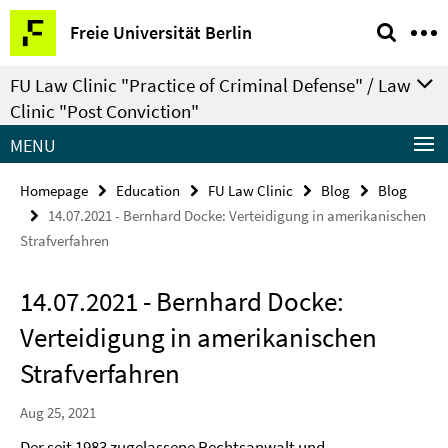
Springe
Service
Freie Universität Berlin
direkt
Navigation
zu
FU Law Clinic "Practice of Criminal Defense" / Law
Inhalt
Clinic "Post Conviction"
MENU
Homepage
Education
FU Law Clinic
Blog
Blog
14.07.2021 - Bernhard Docke: Verteidigung in amerikanischen
Strafverfahren
14.07.2021 - Bernhard Docke:
Verteidigung in amerikanischen
Strafverfahren
Aug 25, 2021
Der seit 1983 zugelassene Rechtsanwalt und