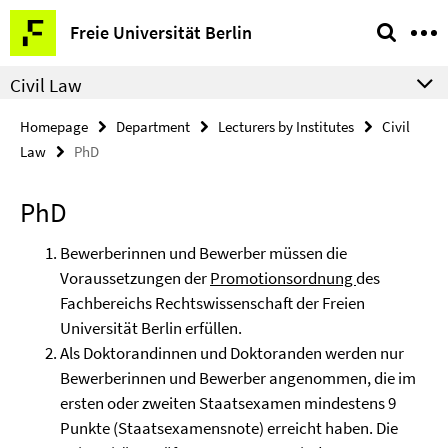
Springe
Service
Freie Universität Berlin
direkt
Navigation
zu
Civil Law
Inhalt
Homepage
Department
Lecturers by Institutes
Civil
Law
PhD
PhD
Bewerberinnen und Bewerber müssen die
Voraussetzungen der
Promotionsordnung
des
Fachbereichs Rechtswissenschaft der Freien
Universität Berlin erfüllen.
Als Doktorandinnen und Doktoranden werden nur
Bewerberinnen und Bewerber angenommen, die im
ersten oder zweiten Staatsexamen mindestens 9
Punkte (Staatsexamensnote) erreicht haben. Die