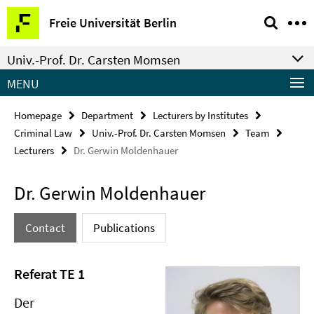
Springe
Service
Freie Universität Berlin
direkt
Navigation
zu
Univ.-Prof. Dr. Carsten Momsen
Inhalt
MENU
Homepage
Department
Lecturers by Institutes
Criminal Law
Univ.-Prof. Dr. Carsten Momsen
Team
Lecturers
Dr. Gerwin Moldenhauer
Dr. Gerwin Moldenhauer
Contact
Publications
Referat TE 1
Der