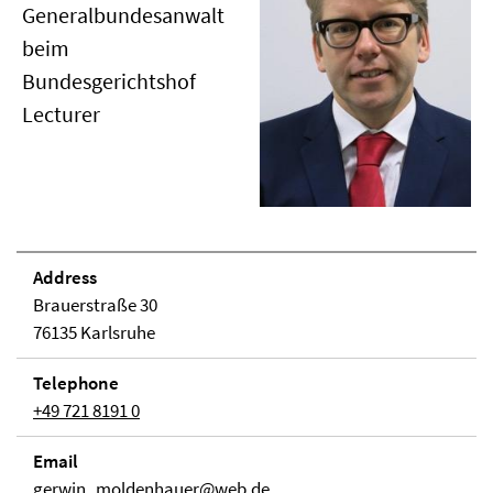
Generalbundesanwalt
beim
Bundesgerichtshof
Lecturer
Address
Brauerstraße 30
76135 Karlsruhe
Telephone
+49 721 8191 0
Email
gerwin_moldenhauer@web.de