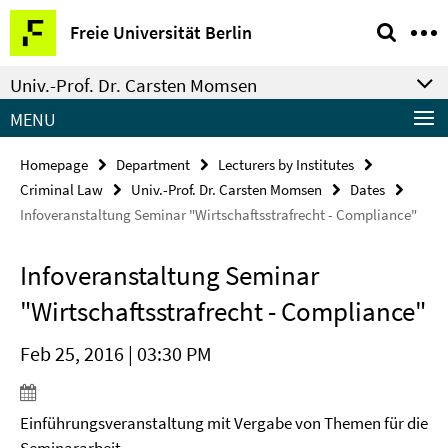
Springe
Service
Freie Universität Berlin
direkt
Navigation
zu
Univ.-Prof. Dr. Carsten Momsen
Inhalt
MENU
Homepage
Department
Lecturers by Institutes
Criminal Law
Univ.-Prof. Dr. Carsten Momsen
Dates
Infoveranstaltung Seminar "Wirtschaftsstrafrecht - Compliance"
Infoveranstaltung Seminar
"Wirtschaftsstrafrecht - Compliance"
Feb 25, 2016 | 03:30 PM
Einführungsveranstaltung mit Vergabe von Themen für die