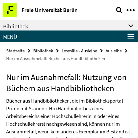
Springe
Service-
Freie Universität Berlin
direkt
Navigation
zu
Bibliothek
Inhalt
MENÜ
Startseite
Bibliothek
Lesesäle - Ausleihe
Ausleihe
Nur im Ausnahmefall: Bücher aus Handbibliotheken
Nur im Ausnahmefall: Nutzung von
Büchern aus Handbibliotheken
Bücher aus Handbibliotheken, die im Bibliotheksportal
Primo mit Standort Hb (Handbibliothek eines
Arbeitsbereichs einer Hochschullehrerin in oder eines
Hochschullehrers) nachgewiesen sind, können nur im
Ausnahmefall, wenn kein anderes Exemplar im Bestand ist,