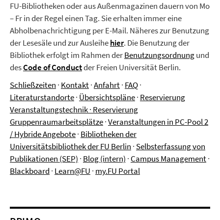
FU-Bibliotheken oder aus Außenmagazinen dauern von Mo
– Fr in der Regel einen Tag. Sie erhalten immer eine
Abholbenachrichtigung per E-Mail. Näheres zur Benutzung
der Lesesäle und zur Ausleihe
hier
.
Die Benutzung der
Bibliothek erfolgt im Rahmen der
Benutzungsordnung
und
des
Code of Conduct
der Freien Universität Berlin.
Schließzeiten
·
Kontakt
·
Anfahrt
·
FAQ
·
Literaturstandorte
·
Übersichtspläne
·
Reservierung
Veranstaltungstechnik
·
Reservierung
Gruppenraumarbeitsplätze
·
Veranstaltungen in PC-Pool 2
/ Hybride Angebote
·
Bibliotheken der
Universitätsbibliothek der FU Berlin
·
Selbsterfassung von
Publikationen (SEP)
·
Blog (intern)
·
Campus Management
·
Blackboard
·
Learn@FU
·
my.FU Portal