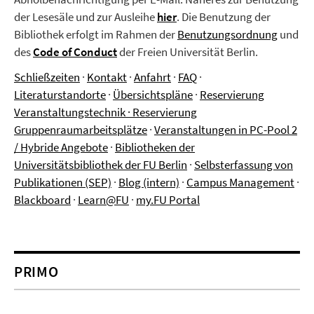
der Lesesäle und zur Ausleihe
hier
.
Die Benutzung der
Bibliothek erfolgt im Rahmen der
Benutzungsordnung
und
des
Code of Conduct
der Freien Universität Berlin.
Schließzeiten
·
Kontakt
·
Anfahrt
·
FAQ
·
Literaturstandorte
·
Übersichtspläne
·
Reservierung
Veranstaltungstechnik
·
Reservierung
Gruppenraumarbeitsplätze
·
Veranstaltungen in PC-Pool 2
/ Hybride Angebote
·
Bibliotheken der
Universitätsbibliothek der FU Berlin
·
Selbsterfassung von
Publikationen (SEP)
·
Blog (intern)
·
Campus Management
·
Blackboard
·
Learn@FU
·
my.FU Portal
PRIMO