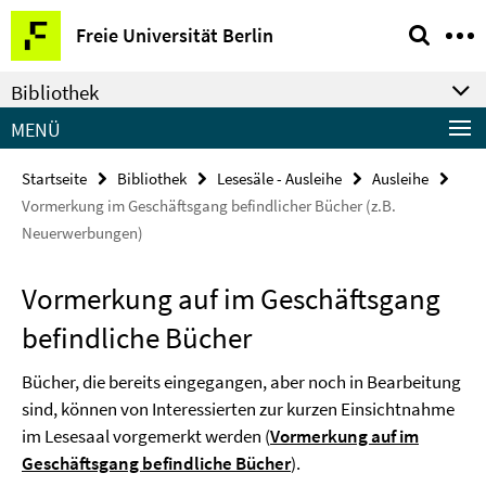
Springe
Service-
Freie Universität Berlin
direkt
Navigation
zu
Bibliothek
Inhalt
MENÜ
Startseite
Bibliothek
Lesesäle - Ausleihe
Ausleihe
Vormerkung im Geschäftsgang befindlicher Bücher (z.B.
Neuerwerbungen)
Vormerkung auf im Geschäftsgang
befindliche Bücher
Bücher, die bereits eingegangen, aber noch in Bearbeitung
sind, können von Interessierten zur kurzen Einsichtnahme
im Lesesaal vorgemerkt werden (
Vormerkung auf im
Geschäftsgang befindliche Bücher
).