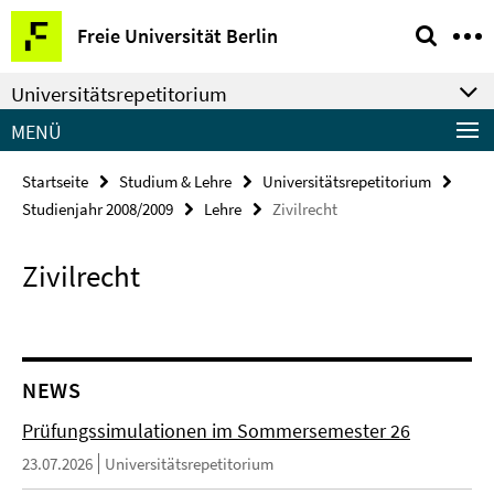
Springe
Service-
Freie Universität Berlin
direkt
Navigation
zu
Universitätsrepetitorium
Inhalt
MENÜ
Startseite
Studium & Lehre
Universitätsrepetitorium
Studienjahr 2008/2009
Lehre
Zivilrecht
Zivilrecht
NEWS
Prüfungssimulationen im Sommersemester 26
23.07.2026
Universitätsrepetitorium