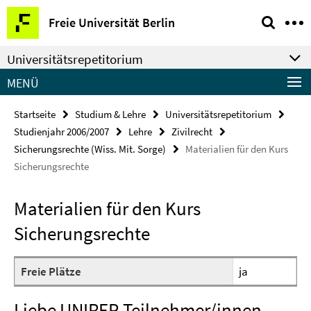
Springe
Service-
Freie Universität Berlin
direkt
Navigation
zu
Universitätsrepetitorium
Inhalt
MENÜ
Startseite
Studium & Lehre
Universitätsrepetitorium
Studienjahr 2006/2007
Lehre
Zivilrecht
Sicherungsrechte (Wiss. Mit. Sorge)
Materialien für den Kurs
Sicherungsrechte
Materialien für den Kurs
Sicherungsrechte
Freie Plätze
ja
Liebe UNIREP-Teilnehmer/innen,