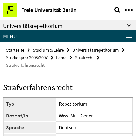
Springe
Service-
Freie Universität Berlin
direkt
Navigation
zu
Universitätsrepetitorium
Inhalt
MENÜ
Startseite
Studium & Lehre
Universitätsrepetitorium
Studienjahr 2006/2007
Lehre
Strafrecht
Strafverfahrensrecht
Strafverfahrensrecht
Typ
Repetitorium
Dozent/in
Wiss. Mit. Diener
Sprache
Deutsch