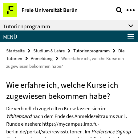
Springe
Service-
Freie Universität Berlin
direkt
Navigation
zu
Tutorienprogramm
Inhalt
MENÜ
Startseite
Studium & Lehre
Tutorienprogramm
Die
Tutorien
Anmeldung
Wie erfahre ich, welche Kurse ich
zugewiesen bekommen habe?
Wie erfahre ich, welche Kurse ich
zugewiesen bekommen habe?
Die verbindlich zugeteilten Kurse lassen sich im
Whiteboard
nach dem Ende des Anmeldezeitraums zur 1.
Runde einsehen:
https://mycampus.imp.fu-
berlin.de/portal/site/rewisstutorien
. Im
Preference Signup