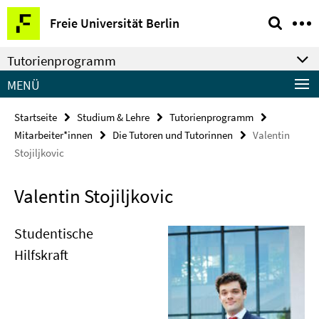
Springe
Service-
Freie Universität Berlin
direkt
Navigation
zu
Tutorienprogramm
Inhalt
MENÜ
Startseite
Studium & Lehre
Tutorienprogramm
Mitarbeiter*innen
Die Tutoren und Tutorinnen
Valentin
Stojiljkovic
Valentin Stojiljkovic
Studentische
Hilfskraft