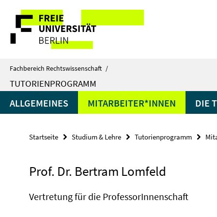
Springe
Service-
direkt
zu
Navigation
Inhalt
Fachbereich Rechtswissenschaft
/
TUTORIENPROGRAMM
ALLGEMEINES
MITARBEITER*INNEN
DIE 
Startseite
Studium & Lehre
Tutorienprogramm
Mit
Prof. Dr. Bertram Lomfeld
Vertretung für die ProfessorInnenschaft