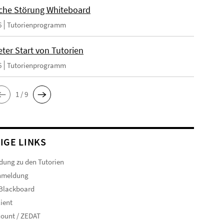
che Störung Whiteboard
6
Tutorienprogramm
ter Start von Tutorien
6
Tutorienprogramm
1 / 9
IGE LINKS
ung zu den Tutorien
nmeldung
 Blackboard
ient
ount / ZEDAT