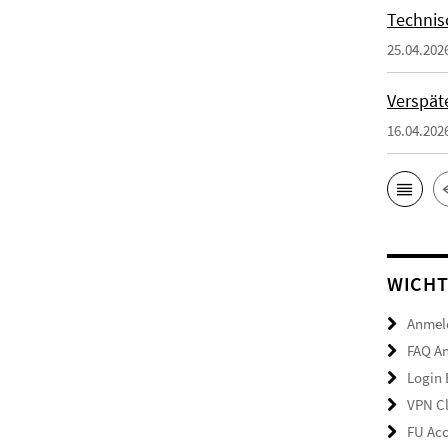
Technis
25.04.202
Verspäte
16.04.202
WICHT
Anmeld
FAQ A
Login
VPN Cl
FU Acc