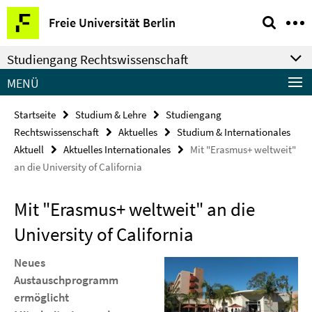
Springe
Service-
Freie Universität Berlin
direkt
Navigation
zu
Studiengang Rechtswissenschaft
Inhalt
MENÜ
Startseite
Studium & Lehre
Studiengang
Rechtswissenschaft
Aktuelles
Studium & Internationales
Aktuell
Aktuelles Internationales
Mit "Erasmus+ weltweit"
an die University of California
Mit "Erasmus+ weltweit" an die
University of California
Neues
Austauschprogramm
ermöglicht