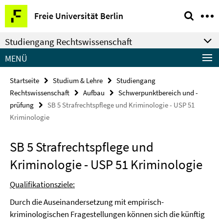
Springe
Service-
Freie Universität Berlin
direkt
Navigation
zu
Studiengang Rechtswissenschaft
Inhalt
MENÜ
Startseite
Studium & Lehre
Studiengang
Rechtswissenschaft
Aufbau
Schwerpunktbereich und -
prüfung
SB 5 Strafrechtspflege und Kriminologie - USP 51
Kriminologie
SB 5 Strafrechtspflege und
Kriminologie - USP 51 Kriminologie
Qualifikationsziele:
Durch die Auseinandersetzung mit empirisch-
kriminologischen Fragestellungen können sich die künftig