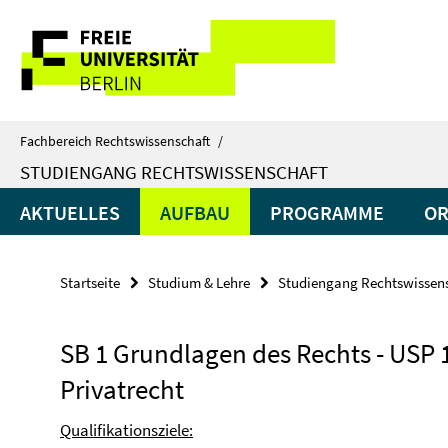
Springe
Service-
direkt
zu
Navigation
Inhalt
Fachbereich Rechtswissenschaft
/
STUDIENGANG RECHTSWISSENSCHAFT
AKTUELLES
AUFBAU
PROGRAMME
OR
Startseite
Studium & Lehre
Studiengang Rechtswissen
SB 1 Grundlagen des Rechts - USP 
Privatrecht
Qualifikationsziele: