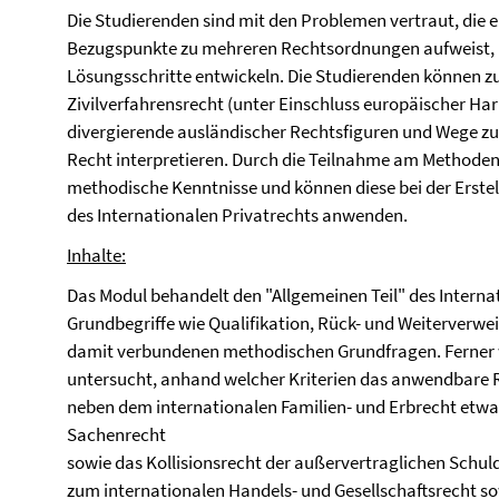
Die Studierenden sind mit den Problemen vertraut, die 
Bezugspunkte zu mehreren Rechtsordnungen aufweist, u
Lösungsschritte entwickeln. Die Studierenden können z
Zivilverfahrensrecht (unter Einschluss europäischer H
divergierende ausländischer Rechtsfiguren und Wege z
Recht interpretieren. Durch die Teilnahme am Methoden
methodische Kenntnisse und können diese bei der Erst
des Internationalen Privatrechts anwenden.
Inhalte:
Das Modul behandelt den "Allgemeinen Teil" des Interna
Grundbegriffe wie Qualifikation, Rück- und Weiterverwei
damit verbundenen methodischen Grundfragen. Ferner wi
untersucht, anhand welcher Kriterien das anwendbare Re
neben dem internationalen Familien- und Erbrecht etwa 
Sachenrecht
sowie das Kollisionsrecht der außervertraglichen Sch
zum internationalen Handels- und Gesellschaftsrecht so