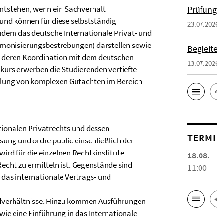
entstehen, wenn ein Sachverhalt
Prüfung
nd können für diese selbstständig
23.07.202
udem das deutsche Internationale Privat- und
armonisierungsbestrebungen) darstellen sowie
Begleit
u deren Koordination mit dem deutschen
13.07.202
kurs erwerben die Studierenden vertiefte
ellung von komplexen Gutachten im Bereich
tionalen Privatrechts und dessen
TERMI
sung und ordre public einschließlich der
rd für die einzelnen Rechtsinstitute
18.08.
cht zu ermitteln ist. Gegenstände sind
11:00
das internationale Vertrags- und
uldverhältnisse. Hinzu kommen Ausführungen
wie eine Einführung in das Internationale