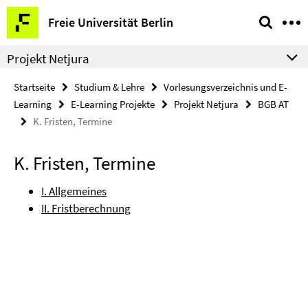
Springe
Service-
Freie Universität Berlin
direkt
Navigation
zu
Projekt Netjura
Inhalt
Startseite
Studium & Lehre
Vorlesungsverzeichnis und E-
Learning
E-Learning Projekte
Projekt Netjura
BGB AT
K. Fristen, Termine
K. Fristen, Termine
I. Allgemeines
II. Fristberechnung