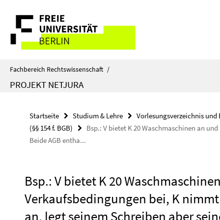
Springe
Service-
direkt
zu
Navigation
Inhalt
Fachbereich Rechtswissenschaft
/
PROJEKT NETJURA
Startseite
Studium & Lehre
Vorlesungsverzeichnis und 
(§§ 154 f. BGB)
Bsp.: V bietet K 20 Waschmaschinen an und 
Beide AGB entha...
Bsp.: V bietet K 20 Waschmaschinen
Verkaufsbedingungen bei, K nimmt 
an, legt seinem Schreiben aber sei