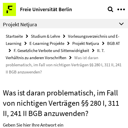
Springe
Service-
Freie Universität Berlin
direkt
Navigation
zu
Projekt Netjura
Inhalt
Startseite
Studium & Lehre
Vorlesungsverzeichnis und E-
Learning
E-Learning Projekte
Projekt Netjura
BGB AT
F. Gesetzliche Verbote und Sittenwidrigkeit
II. 7.
Verhältnis zu anderen Vorschriften
Was ist daran
problematisch, im Fall von nichtigen Verträgen §§ 280 I, 311 II, 241
II BGB anzuwenden?
Was ist daran problematisch, im Fall
von nichtigen Verträgen §§ 280 I, 311
II, 241 II BGB anzuwenden?
Geben Sie hier Ihre Antwort ein