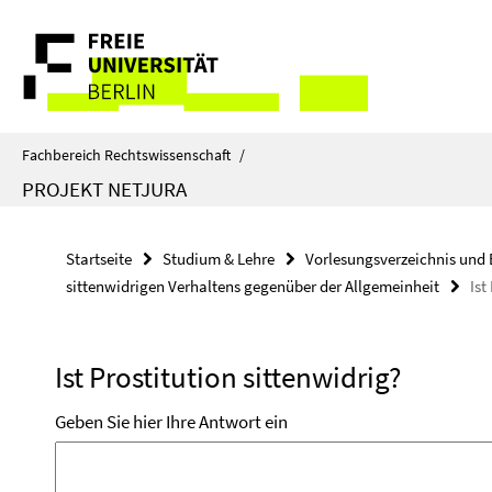
Springe
Service-
direkt
zu
Navigation
Inhalt
Fachbereich Rechtswissenschaft
/
PROJEKT NETJURA
Startseite
Studium & Lehre
Vorlesungsverzeichnis und 
sittenwidrigen Verhaltens gegenüber der Allgemeinheit
Ist
Ist Prostitution sittenwidrig?
Geben Sie hier Ihre Antwort ein