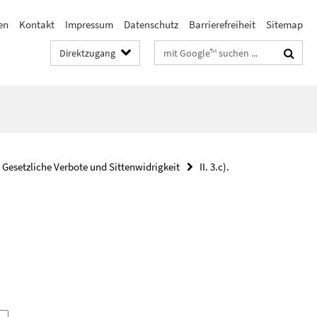
en
Kontakt
Impressum
Datenschutz
Barrierefreiheit
Sitemap
Suchbegriffe
Direktzugang
. Gesetzliche Verbote und Sittenwidrigkeit
II. 3.c).