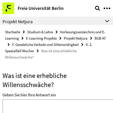
Springe
Service-
Freie Universität Berlin
direkt
Navigation
zu
Projekt Netjura
Inhalt
Startseite
Studium & Lehre
Vorlesungsverzeichnis und E-
Learning
E-Learning Projekte
Projekt Netjura
BGB AT
F. Gesetzliche Verbote und Sittenwidrigkeit
II. 2.
Spezialfall Wucher
Was ist eine erhebliche
Willensschwäche?
Was ist eine erhebliche
Willensschwäche?
Geben Sie hier Ihre Antwort ein