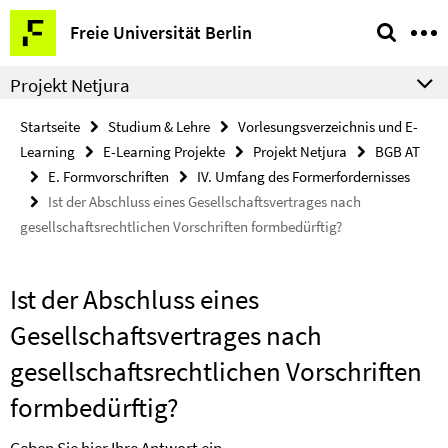
Springe
Service-
Freie Universität Berlin
direkt
Navigation
zu
Projekt Netjura
Inhalt
Startseite
Studium & Lehre
Vorlesungsverzeichnis und E-
Learning
E-Learning Projekte
Projekt Netjura
BGB AT
E. Formvorschriften
IV. Umfang des Formerfordernisses
Ist der Abschluss eines Gesellschaftsvertrages nach
gesellschaftsrechtlichen Vorschriften formbedürftig?
Ist der Abschluss eines
Gesellschaftsvertrages nach
gesellschaftsrechtlichen Vorschriften
formbedürftig?