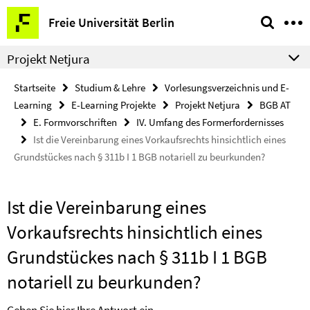
Springe
Service-
Freie Universität Berlin
direkt
Navigation
zu
Projekt Netjura
Inhalt
Startseite
Studium & Lehre
Vorlesungsverzeichnis und E-
Learning
E-Learning Projekte
Projekt Netjura
BGB AT
E. Formvorschriften
IV. Umfang des Formerfordernisses
Ist die Vereinbarung eines Vorkaufsrechts hinsichtlich eines
Grundstückes nach § 311b I 1 BGB notariell zu beurkunden?
Ist die Vereinbarung eines
Vorkaufsrechts hinsichtlich eines
Grundstückes nach § 311b I 1 BGB
notariell zu beurkunden?