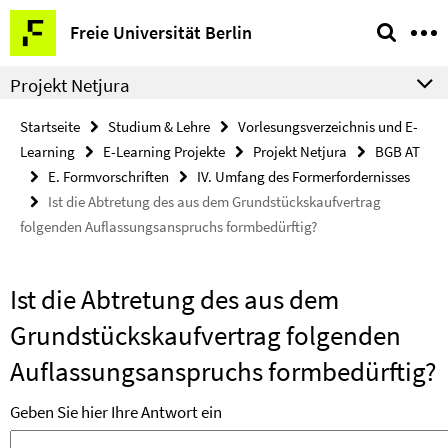
Springe
Service-
Freie Universität Berlin
direkt
Navigation
zu
Projekt Netjura
Inhalt
Startseite
Studium & Lehre
Vorlesungsverzeichnis und E-
Learning
E-Learning Projekte
Projekt Netjura
BGB AT
E. Formvorschriften
IV. Umfang des Formerfordernisses
Ist die Abtretung des aus dem Grundstückskaufvertrag
folgenden Auflassungsanspruchs formbedürftig?
Ist die Abtretung des aus dem
Grundstückskaufvertrag folgenden
Auflassungsanspruchs formbedürftig?
Geben Sie hier Ihre Antwort ein