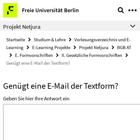
Springe
Service-
Freie Universität Berlin
direkt
Navigation
zu
Projekt Netjura
Inhalt
Startseite
Studium & Lehre
Vorlesungsverzeichnis und E-
Learning
E-Learning Projekte
Projekt Netjura
BGB AT
E. Formvorschriften
II. Gesetzliche Formvorschriften
Genügt eine E-Mail der Textform?
Genügt eine E-Mail der Textform?
Geben Sie hier Ihre Antwort ein