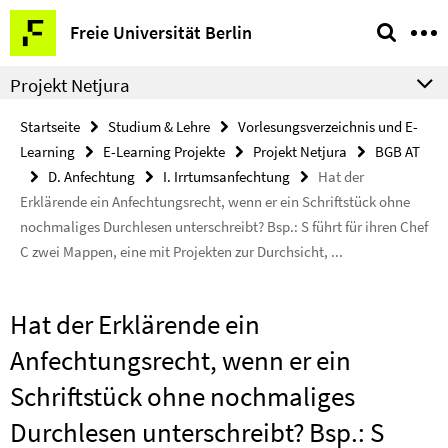
Springe
Service-
Freie Universität Berlin
direkt
Navigation
zu
Projekt Netjura
Inhalt
Startseite
Studium & Lehre
Vorlesungsverzeichnis und E-
Learning
E-Learning Projekte
Projekt Netjura
BGB AT
D. Anfechtung
I. Irrtumsanfechtung
Hat der
Erklärende ein Anfechtungsrecht, wenn er ein Schriftstück ohne
nochmaliges Durchlesen unterschreibt? Bsp.: S führt für ihren Chef
C zwei Mappen, eine mit Projekten zur Durchsicht, ...
Hat der Erklärende ein
Anfechtungsrecht, wenn er ein
Schriftstück ohne nochmaliges
Durchlesen unterschreibt? Bsp.: S