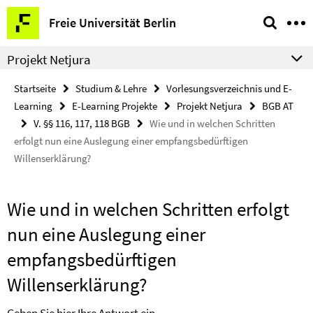
Springe
Service-
Freie Universität Berlin
direkt
Navigation
zu
Projekt Netjura
Inhalt
Startseite
Studium & Lehre
Vorlesungsverzeichnis und E-
Learning
E-Learning Projekte
Projekt Netjura
BGB AT
V. §§ 116, 117, 118 BGB
Wie und in welchen Schritten
erfolgt nun eine Auslegung einer empfangsbedürftigen
Willenserklärung?
Wie und in welchen Schritten erfolgt
nun eine Auslegung einer
empfangsbedürftigen
Willenserklärung?