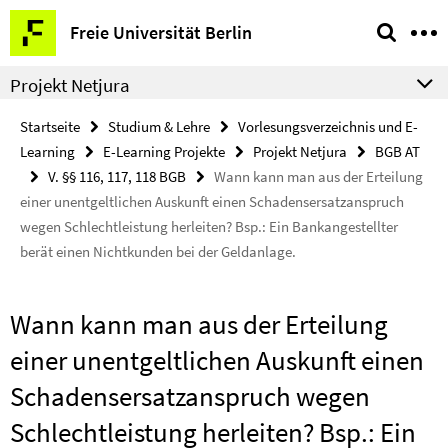
Springe
Service-
Freie Universität Berlin
direkt
Navigation
zu
Projekt Netjura
Inhalt
Startseite
Studium & Lehre
Vorlesungsverzeichnis und E-
Learning
E-Learning Projekte
Projekt Netjura
BGB AT
V. §§ 116, 117, 118 BGB
Wann kann man aus der Erteilung
einer unentgeltlichen Auskunft einen Schadensersatzanspruch
wegen Schlechtleistung herleiten? Bsp.: Ein Bankangestellter
berät einen Nichtkunden bei der Geldanlage.
Wann kann man aus der Erteilung
einer unentgeltlichen Auskunft einen
Schadensersatzanspruch wegen
Schlechtleistung herleiten? Bsp.: Ein