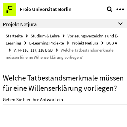
Springe
Service-
Freie Universität Berlin
direkt
Navigation
zu
Projekt Netjura
Inhalt
Startseite
Studium & Lehre
Vorlesungsverzeichnis und E-
Learning
E-Learning Projekte
Projekt Netjura
BGB AT
V. §§ 116, 117, 118 BGB
Welche Tatbestandsmerkmale
müssen für eine Willenserklärung vorliegen?
Welche Tatbestandsmerkmale müssen
für eine Willenserklärung vorliegen?
Geben Sie hier Ihre Antwort ein