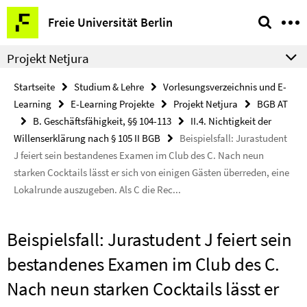
Springe
Service-
Freie Universität Berlin
direkt
Navigation
zu
Projekt Netjura
Inhalt
Startseite
Studium & Lehre
Vorlesungsverzeichnis und E-
Learning
E-Learning Projekte
Projekt Netjura
BGB AT
B. Geschäftsfähigkeit, §§ 104-113
II.4. Nichtigkeit der
Willenserklärung nach § 105 II BGB
Beispielsfall: Jurastudent
J feiert sein bestandenes Examen im Club des C. Nach neun
starken Cocktails lässt er sich von einigen Gästen überreden, eine
Lokalrunde auszugeben. Als C die Rec...
Beispielsfall: Jurastudent J feiert sein
bestandenes Examen im Club des C.
Nach neun starken Cocktails lässt er