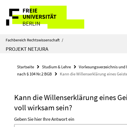
Springe
Service-
direkt
zu
Navigation
Inhalt
Fachbereich Rechtswissenschaft
/
PROJEKT NETJURA
Startseite
Studium & Lehre
Vorlesungsverzeichnis und 
nach § 104 Nr.2 BGB
Kann die Willenserklärung eines Geis
Kann die Willenserklärung eines G
voll wirksam sein?
Geben Sie hier Ihre Antwort ein