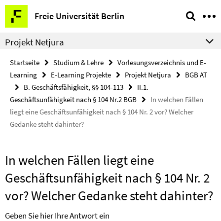
Springe
Service-
Freie Universität Berlin
direkt
Navigation
zu
Projekt Netjura
Inhalt
Startseite
Studium & Lehre
Vorlesungsverzeichnis und E-
Learning
E-Learning Projekte
Projekt Netjura
BGB AT
B. Geschäftsfähigkeit, §§ 104-113
II.1.
Geschäftsunfähigkeit nach § 104 Nr.2 BGB
In welchen Fällen
liegt eine Geschäftsunfähigkeit nach § 104 Nr. 2 vor? Welcher
Gedanke steht dahinter?
In welchen Fällen liegt eine
Geschäftsunfähigkeit nach § 104 Nr. 2
vor? Welcher Gedanke steht dahinter?
Geben Sie hier Ihre Antwort ein