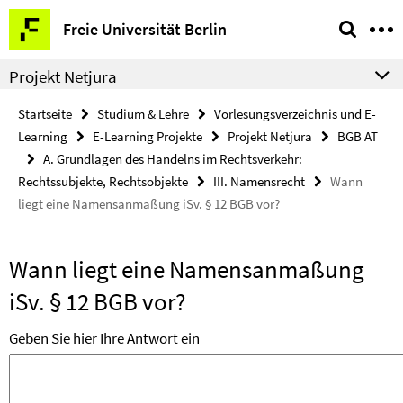
Springe
Service-
Freie Universität Berlin
direkt
Navigation
zu
Projekt Netjura
Inhalt
Startseite
Studium & Lehre
Vorlesungsverzeichnis und E-
Learning
E-Learning Projekte
Projekt Netjura
BGB AT
A. Grundlagen des Handelns im Rechtsverkehr:
Rechtssubjekte, Rechtsobjekte
III. Namensrecht
Wann
liegt eine Namensanmaßung iSv. § 12 BGB vor?
Wann liegt eine Namensanmaßung
iSv. § 12 BGB vor?
Geben Sie hier Ihre Antwort ein