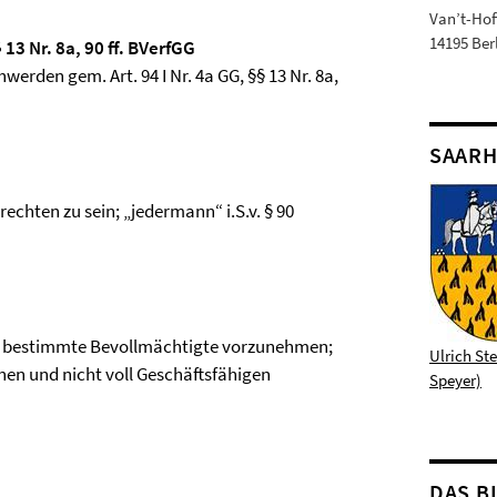
Van’t-Hoff
14195 Ber
 13 Nr. 8a, 90 ff. BVerfGG
erden gem. Art. 94 I Nr. 4a GG, §§ 13 Nr. 8a,
SAARH
echten zu sein; „jedermann“ i.S.v. § 90
st bestimmte Bevollmächtigte vorzunehmen;
Ulrich St
onen und nicht voll Geschäftsfähigen
Speyer)
DAS B