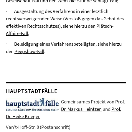
Gesellschaft-Fall
und den
Wem-die-Stunde-schlägt-Fall
;
·
Ausgestaltung des Verfahrens in einer letztlich
rechtsverweigernden Weise (Verstoß gegen das Gebot des
effektiven Rechtsschutzes), siehe hierzu den
Piätsch-
Affaire-Fall
;
·
Beleidigung eines Verfahrensbeteiligten, siehe hierzu
den
Peepshow-Fall
.
HAUPTSTADTFÄLLE
Gemeinsames Projekt von
Prof.
Dr. Markus Heintzen
und
Prof.
Dr. Heike Krieger
Van’t-Hoff-Str. 8 (Postanschrift)