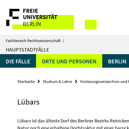
Springe
Service-
direkt
zu
Navigation
Inhalt
Fachbereich Rechtswissenschaft
/
HAUPTSTADTFÄLLE
DIE FÄLLE
ORTE UND PERSONEN
BERLIN
Startseite
Studium & Lehre
Vorlesungsverzeichnis und 
Lübars
Lübars
ist das älteste Dorf des Berliner Bezirks Reinicke
Natur noch eine erhaltene Dorfstruktur mit einer baroc