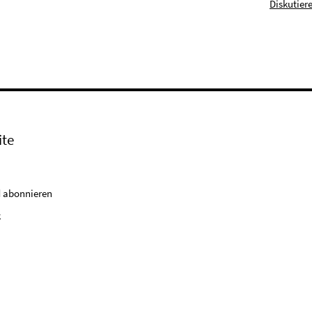
Diskutier
ite
 abonnieren
k