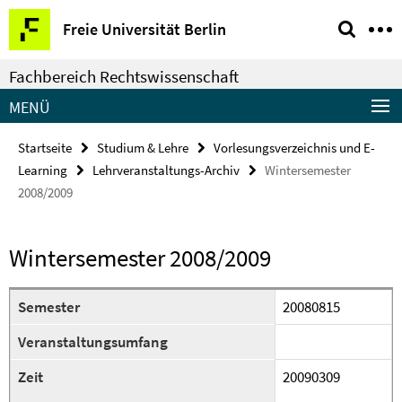
Springe
Service-
Freie Universität Berlin
direkt
Navigation
zu
Fachbereich Rechtswissenschaft
Inhalt
MENÜ
Startseite
Studium & Lehre
Vorlesungsverzeichnis und E-
Learning
Lehrveranstaltungs-Archiv
Wintersemester
2008/2009
Wintersemester 2008/2009
Semester
20080815
Veranstaltungsumfang
Zeit
20090309